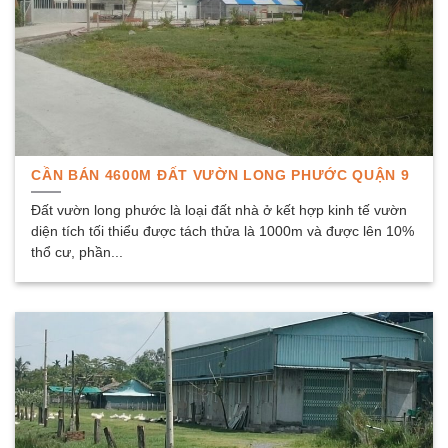
CẦN BÁN 4600M ĐẤT VƯỜN LONG PHƯỚC QUẬN 9
Đất vườn long phước là loại đất nhà ở kết hợp kinh tế vườn
diện tích tối thiểu được tách thửa là 1000m và được lên 10%
thổ cư, phần...