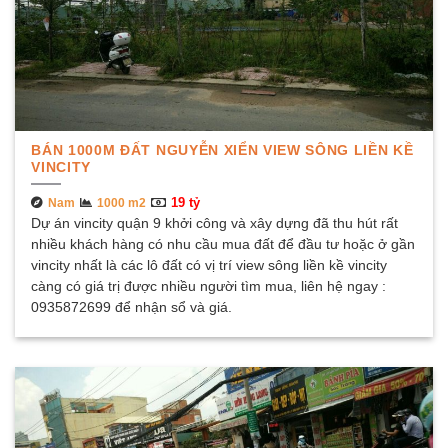
BÁN 1000M ĐẤT NGUYỄN XIỂN VIEW SÔNG LIỀN KỀ
VINCITY
19 tỷ
Nam
1000 m2
Dự án vincity quận 9 khởi công và xây dựng đã thu hút rất
nhiều khách hàng có nhu cầu mua đất để đầu tư hoặc ở gần
vincity nhất là các lô đất có vị trí view sông liền kề vincity
càng có giá trị được nhiều người tìm mua, liên hệ ngay :
0935872699 để nhận sổ và giá.