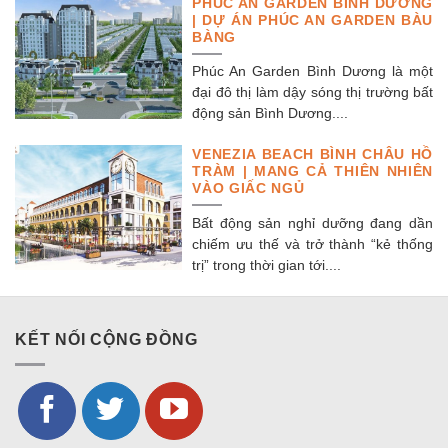
PHÚC AN GARDEN BÌNH DƯƠNG
| DỰ ÁN PHÚC AN GARDEN BÀU
BÀNG
Phúc An Garden Bình Dương là một
đại đô thị làm dậy sóng thị trường bất
động sản Bình Dương....
VENEZIA BEACH BÌNH CHÂU HỒ
TRÀM | MANG CẢ THIÊN NHIÊN
VÀO GIẤC NGỦ
Bất động sản nghỉ dưỡng đang dần
chiếm ưu thế và trở thành “kẻ thống
trị” trong thời gian tới....
KẾT NỐI CỘNG ĐỒNG