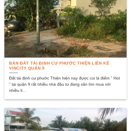
BÁN ĐẤT TÁI ĐỊNH CƯ PHƯỚC THIỆN LIỀN KỀ
VINCITY QUẬN 9
Đất tái định cư phước Thiện hiện nay được coi là điểm ” Hot
” tại quận 9 rất nhiều nhà đầu tư đang săn tìm mua với
nhiều lí...