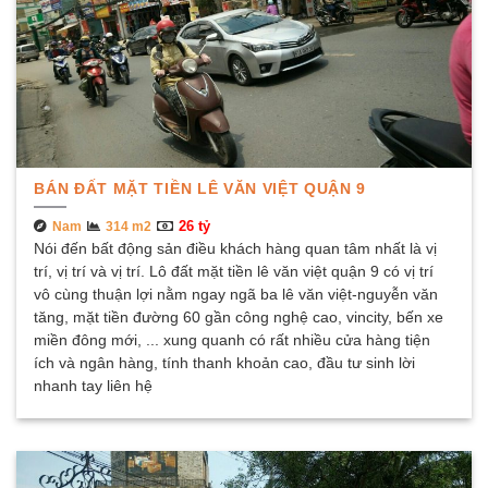
BÁN ĐẤT MẶT TIỀN LÊ VĂN VIỆT QUẬN 9
26 tỷ
Nam
314 m2
Nói đến bất động sản điều khách hàng quan tâm nhất là vị
trí, vị trí và vị trí. Lô đất mặt tiền lê văn việt quận 9 có vị trí
vô cùng thuận lợi nằm ngay ngã ba lê văn việt-nguyễn văn
tăng, mặt tiền đường 60 gần công nghệ cao, vincity, bến xe
miền đông mới, ... xung quanh có rất nhiều cửa hàng tiện
ích và ngân hàng, tính thanh khoản cao, đầu tư sinh lời
nhanh tay liên hệ