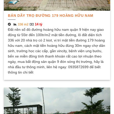
BÁN DÃY TRỌ ĐƯỜNG 179 HOÀNG HỮU NAM
14 tỷ
336 m2
Đất nền sổ đỏ đường hoàng hữu nam quận 9 hiện nay giao
động từ 55tr đến 100tr/m2 mặt tiền đường, lô đất diện tích
336 với 20 nhà trọ có 2 kiot, vị trí mặt tiền đường 179 hoàng
hữu nam, cách mặt tiền hoàng hữu đúng 30m ngay chợ dân
sinh, trường học các cấp, gần vincity, bệnh viện ung bướu,
bến xe miền đông tính thanh khoản rất cao lợi nhuận theo
ngày, mua bất động sản quận 9 đón sóng thị trường, hãy là
nhà đầu tư thông minh, liên hệ ngay: 0935872699 để biết
thông tin chi tiết