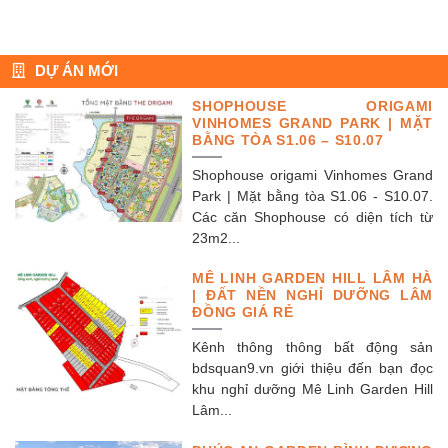
DỰ ÁN MỚI
SHOPHOUSE ORIGAMI
VINHOMES GRAND PARK | MẶT
BẰNG TÒA S1.06 – S10.07
Shophouse origami Vinhomes Grand
Park | Mặt bằng tòa S1.06 - S10.07.
Các căn Shophouse có diện tích từ
23m2...
MÊ LINH GARDEN HILL LÂM HÀ
| ĐẤT NỀN NGHỈ DƯỠNG LÂM
ĐỒNG GIÁ RẺ
Kênh thông thông bất động sản
bdsquan9.vn giới thiệu đến bạn đọc
khu nghỉ dưỡng Mê Linh Garden Hill
Lâm...