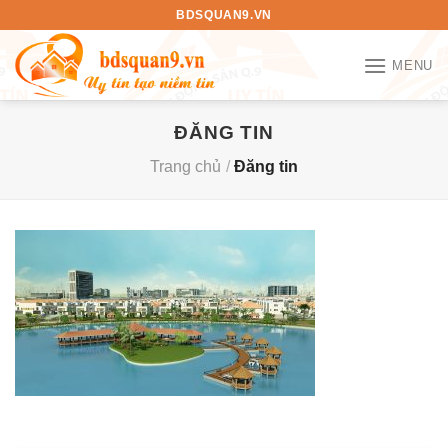
Bỏ
BDSQUAN9.VN
qua
nội
MENU
dung
ĐĂNG TIN
Trang chủ
/
Đăng tin