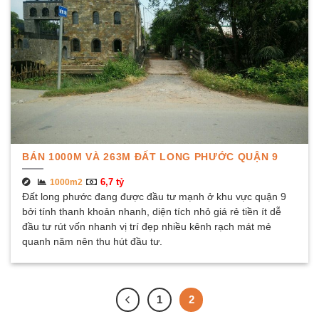
BÁN 1000M VÀ 263M ĐẤT LONG PHƯỚC QUẬN 9
6,7 tỷ
1000m2
Đất long phước đang được đầu tư mạnh ở khu vực quận 9
bởi tính thanh khoản nhanh, diện tích nhỏ giá rẻ tiền ít dễ
đầu tư rút vốn nhanh vị trí đẹp nhiều kênh rạch mát mẻ
quanh năm nên thu hút đầu tư.
1
2