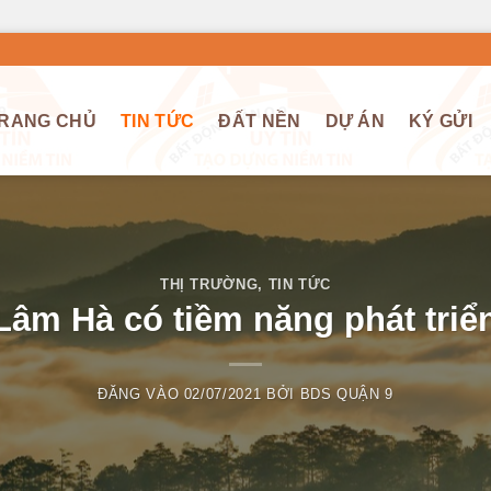
RANG CHỦ
TIN TỨC
ĐẤT NỀN
DỰ ÁN
KÝ GỬI
THỊ TRƯỜNG
,
TIN TỨC
Lâm Hà có tiềm năng phát triể
ĐĂNG VÀO
02/07/2021
BỞI
BDS QUẬN 9