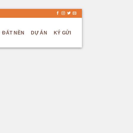
ĐẤT NỀN
DỰ ÁN
KÝ GỬI