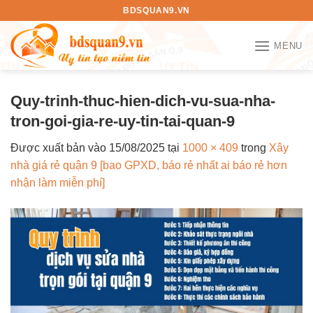
Bỏ
BDSQUAN9.VN
qua
nội
MENU
dung
Quy-trinh-thuc-hien-dich-vu-sua-nha-
tron-goi-gia-re-uy-tin-tai-quan-9
Được xuất bản vào
15/08/2025
tại
1000 × 409
trong
Xây
nhà giá rẻ quận 9 [bao GPXD, báo rẻ nhất ai báo rẻ hơn
nhận làm miễn phí]