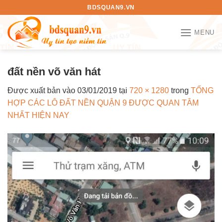
Bỏ
BDSQUAN9.VN
qua
nội
MENU
dung
đất nền võ văn hát
Được xuất bản vào
03/01/2019
tại
720 × 1280
trong
TỔNG
HỢP CÁC LÔ ĐẤT NỀN QUẬN 9 ĐƯỢC QUAN TÂM
NHẤT HIỆN NAY