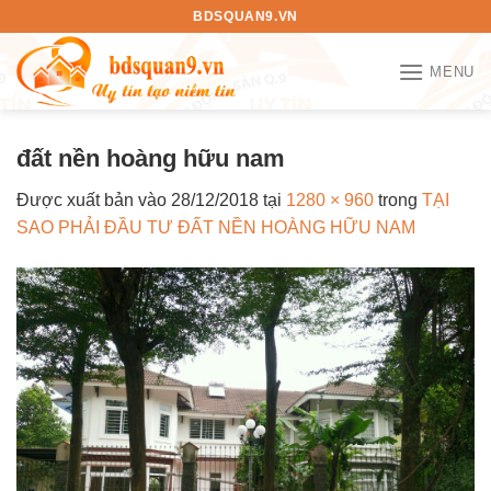
Bỏ
BDSQUAN9.VN
qua
nội
MENU
dung
đất nền hoàng hữu nam
Được xuất bản vào
28/12/2018
tại
1280 × 960
trong
TẠI
SAO PHẢI ĐẦU TƯ ĐẤT NỀN HOÀNG HỮU NAM