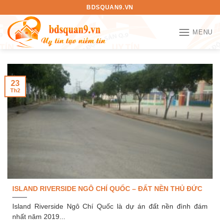
Bỏ
BDSQUAN9.VN
qua
nội
MENU
dung
23
Th2
ISLAND RIVERSIDE NGÔ CHÍ QUỐC – ĐẤT NỀN THỦ ĐỨC
Island Riverside Ngô Chí Quốc là dự án đất nền đình đám
nhất năm 2019...