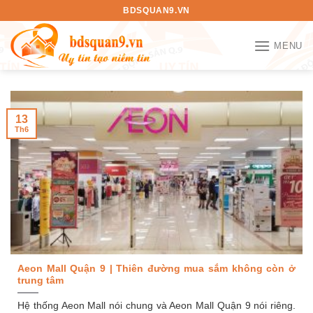
Bỏ
BDSQUAN9.VN
qua
nội
MENU
dung
13
Th6
Aeon Mall Quận 9 | Thiên đường mua sắm không còn ở
trung tâm
Hệ thống Aeon Mall nói chung và Aeon Mall Quận 9 nói riêng.