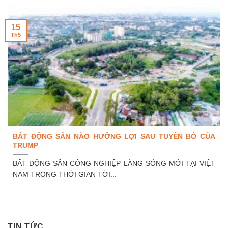
15
Th5
BẤT ĐỘNG SẢN NÀO HƯỞNG LỢI SAU TUYÊN BỐ CỦA
TRUMP
BẤT ĐỘNG SẢN CÔNG NGHIỆP LÀNG SÓNG MỚI TẠI VIỆT
NAM TRONG THỜI GIAN TỚI...
TIN TỨC