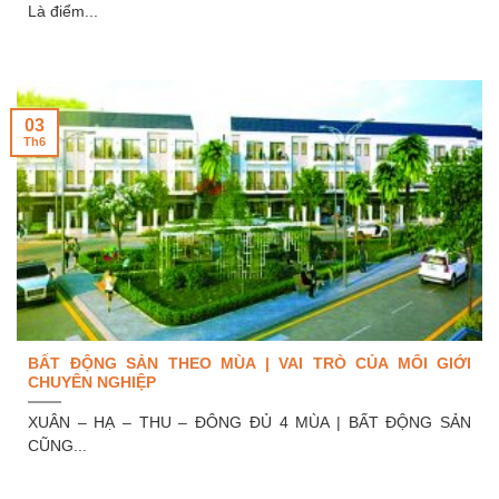
Là điểm...
03
Th6
BẤT ĐỘNG SẢN THEO MÙA | VAI TRÒ CỦA MÔI GIỚI
CHUYÊN NGHIỆP
XUÂN – HẠ – THU – ĐÔNG ĐỦ 4 MÙA | BẤT ĐỘNG SẢN
CŨNG...