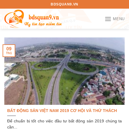
Bỏ
BDSQUAN9.VN
qua
nội
MENU
dung
09
Th1
BẤT ĐỘNG SẢN VIỆT NAM 2019 CƠ HỘI VÀ THỬ THÁCH
Để chuẩn bị tốt cho việc đầu tư bất động sản 2019 chúng ta
cần...