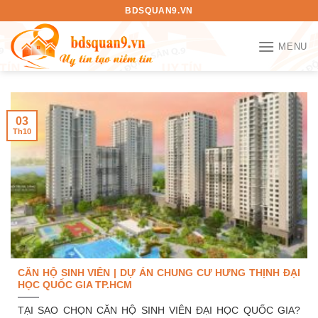
Bỏ
BDSQUAN9.VN
qua
nội
MENU
dung
03
Th10
CĂN HỘ SINH VIÊN | DỰ ÁN CHUNG CƯ HƯNG THỊNH ĐẠI
HỌC QUỐC GIA TP.HCM
TẠI SAO CHỌN CĂN HỘ SINH VIÊN ĐẠI HỌC QUỐC GIA?