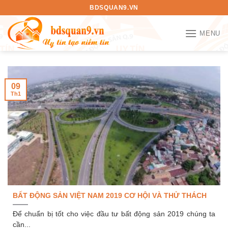
Bỏ
BDSQUAN9.VN
qua
nội
MENU
dung
09
Th1
BẤT ĐỘNG SẢN VIỆT NAM 2019 CƠ HỘI VÀ THỬ THÁCH
Để chuẩn bị tốt cho việc đầu tư bất động sản 2019 chúng ta
cần...