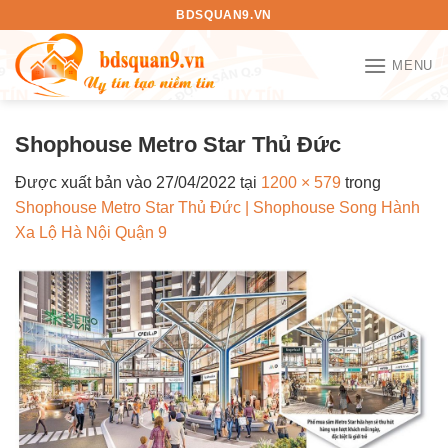
Bỏ
BDSQUAN9.VN
qua
nội
MENU
dung
Shophouse Metro Star Thủ Đức
Được xuất bản vào
27/04/2022
tại
1200 × 579
trong
Shophouse Metro Star Thủ Đức | Shophouse Song Hành
Xa Lộ Hà Nội Quận 9