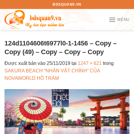
Bỏ
BDSQUAN9.VN
qua
nội
MENU
dung
124d1104606t6977l0-1-1456 – Copy –
Copy (49) – Copy – Copy – Copy
Được xuất bản vào
25/11/2019
tại
1247 × 621
trong
SAKURA BEACH “NHÂN VẬT CHÍNH” CỦA
NOVAWORLD HỒ TRÀM