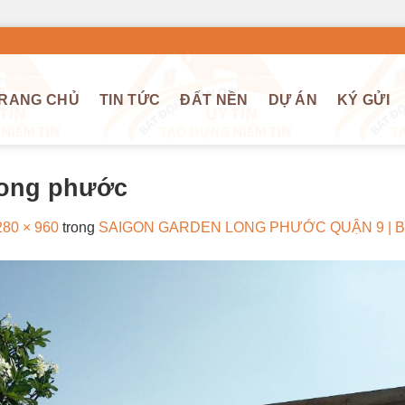
RANG CHỦ
TIN TỨC
ĐẤT NỀN
DỰ ÁN
KÝ GỬI
long phước
280 × 960
trong
SAIGON GARDEN LONG PHƯỚC QUẬN 9 | 