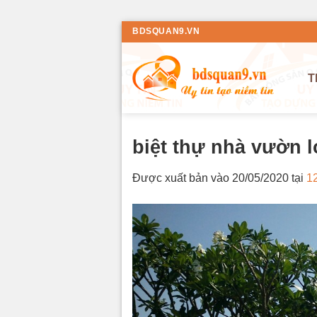
Bỏ
BDSQUAN9.VN
qua
nội
T
dung
biệt thự nhà vườn 
Được xuất bản vào
20/05/2020
tại
1