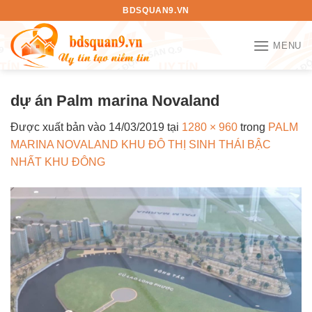
Bỏ
BDSQUAN9.VN
qua
nội
MENU
dung
dự án Palm marina Novaland
Được xuất bản vào
14/03/2019
tại
1280 × 960
trong
PALM
MARINA NOVALAND KHU ĐÔ THỊ SINH THÁI BẬC
NHẤT KHU ĐÔNG