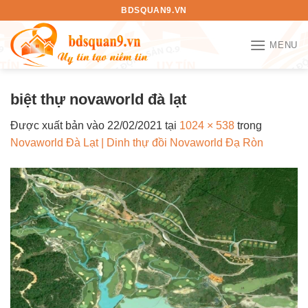
Bỏ
BDSQUAN9.VN
qua
nội
MENU
dung
biệt thự novaworld đà lạt
Được xuất bản vào
22/02/2021
tại
1024 × 538
trong
Novaworld Đà Lạt | Dinh thự đồi Novaworld Đạ Ròn