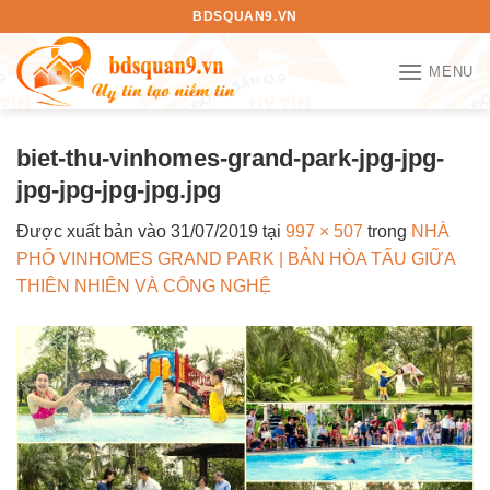
Bỏ
BDSQUAN9.VN
qua
nội
MENU
dung
biet-thu-vinhomes-grand-park-jpg-jpg-
jpg-jpg-jpg-jpg.jpg
Được xuất bản vào
31/07/2019
tại
997 × 507
trong
NHÀ
PHỐ VINHOMES GRAND PARK | BẢN HÒA TẤU GIỮA
THIÊN NHIÊN VÀ CÔNG NGHỆ