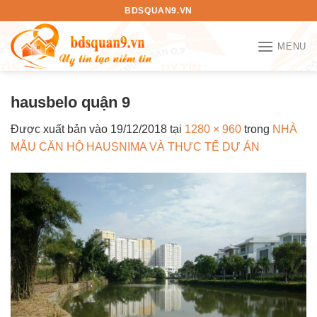
Bỏ
BDSQUAN9.VN
qua
nội
MENU
dung
hausbelo quận 9
Được xuất bản vào
19/12/2018
tại
1280 × 960
trong
NHÀ
MẪU CĂN HỘ HAUSNIMA VÀ THỰC TẾ DỰ ÁN