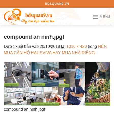
Bỏ
BDSQUAN9.VN
qua
nội
MENU
dung
compound an ninh.jpgf
Được xuất bản vào
20/10/2018
tại
1016 × 420
trong
NÊN
MUA CĂN HỘ HAUSVIVA HAY MUA NHÀ RIÊNG
compound an ninh.jpgf