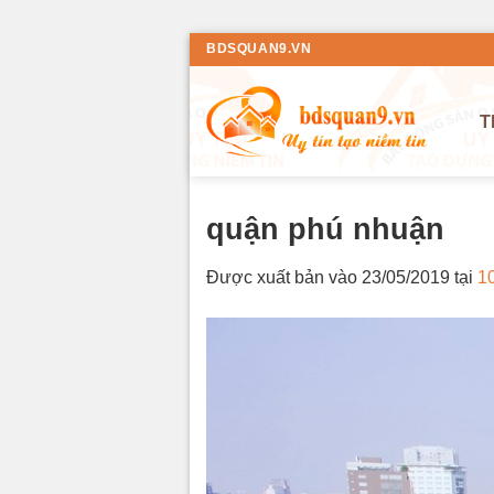
Bỏ
BDSQUAN9.VN
qua
nội
T
dung
quận phú nhuận
Được xuất bản vào
23/05/2019
tại
1