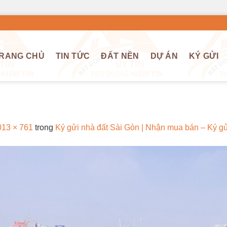
RANG CHỦ
TIN TỨC
ĐẤT NỀN
DỰ ÁN
KÝ GỬI
013 × 761
trong
Ký gửi nhà đất Sài Gòn | Nhận mua bán – Ký g