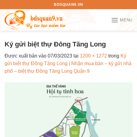
Bỏ
BDSQUAN9.VN
qua
nội
MENU
dung
Ký gửi biệt thự Đông Tăng Long
Được xuất bản vào
07/03/2023
tại
1200 × 1272
trong
Ký
gửi biệt thự Đông Tăng Long | Nhận mua bán – ký gửi nhà
phố – biệt thự Đông Tăng Long Quận 9