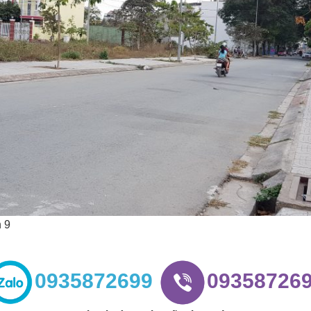
n 9
0935872699
09358726