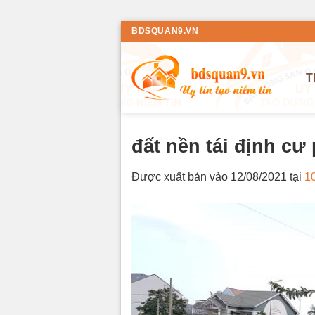
Bỏ
BDSQUAN9.VN
qua
nội
T
dung
đất nền tái định cư
Được xuất bản vào
12/08/2021
tại
1