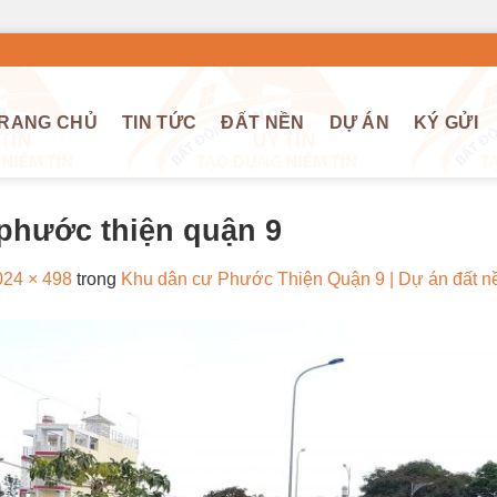
RANG CHỦ
TIN TỨC
ĐẤT NỀN
DỰ ÁN
KÝ GỬI
 phước thiện quận 9
024 × 498
trong
Khu dân cư Phước Thiện Quận 9 | Dự án đất nề