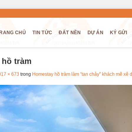
RANG CHỦ
TIN TỨC
ĐẤT NỀN
DỰ ÁN
KÝ GỬI
 hồ tràm
017 × 673
trong
Homestay hồ tràm làm “tan chảy” khách mê xê d