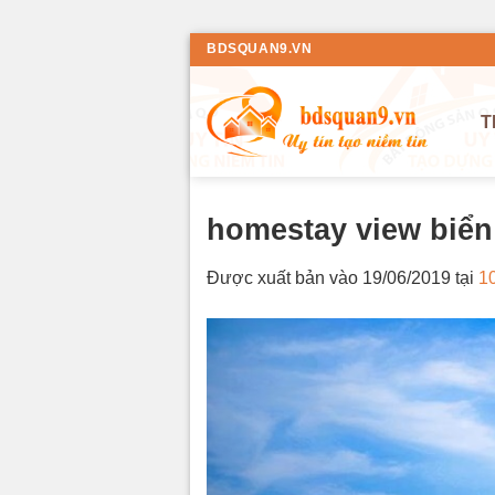
Bỏ
BDSQUAN9.VN
qua
nội
T
dung
homestay view biển
Được xuất bản vào
19/06/2019
tại
1