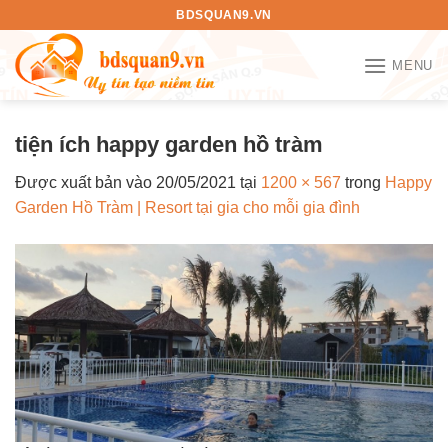
Bỏ
BDSQUAN9.VN
qua
nội
MENU
dung
tiện ích happy garden hồ tràm
Được xuất bản vào
20/05/2021
tại
1200 × 567
trong
Happy
Garden Hồ Tràm | Resort tại gia cho mỗi gia đình