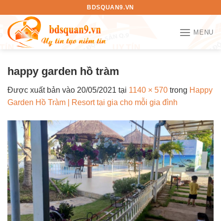
Bỏ
BDSQUAN9.VN
qua
nội
MENU
dung
happy garden hồ tràm
Được xuất bản vào
20/05/2021
tại
1140 × 570
trong
Happy
Garden Hồ Tràm | Resort tại gia cho mỗi gia đình