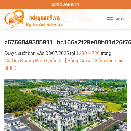
Bỏ
BDSQUAN9.VN
qua
nội
MENU
dung
z6766849385911_bc166a2f29e08b01d26f7
Được xuất bản vào
03/07/2025
tại
1280 × 720
trong
GlaDia Khang Điền Quận 2 【Bảng Giá & Chính sách mới
nhất 】