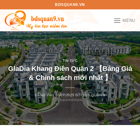
Bỏ
BDSQUAN9.VN
qua
nội
MENU
dung
TIN TỨC
GlaDia Khang Điền Quận 2 【Bảng Giá
& Chính sách mới nhất 】
ĐĂNG VÀO
03/07/2025
BỞI
BDS QUẬN 9