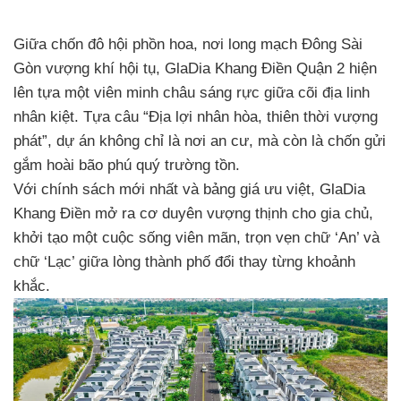
Giữa chốn đô hội phồn hoa, nơi long mạch Đông Sài
Gòn vượng khí hội tụ, GlaDia Khang Điền Quận 2 hiện
lên tựa một viên minh châu sáng rực giữa cõi địa linh
nhân kiệt. Tựa câu “Địa lợi nhân hòa, thiên thời vượng
phát”, dự án không chỉ là nơi an cư, mà còn là chốn gửi
gắm hoài bão phú quý trường tồn.
Với chính sách mới nhất và bảng giá ưu việt, GlaDia
Khang Điền mở ra cơ duyên vượng thịnh cho gia chủ,
khởi tạo một cuộc sống viên mãn, trọn vẹn chữ ‘An’ và
chữ ‘Lạc’ giữa lòng thành phố đổi thay từng khoảnh
khắc.