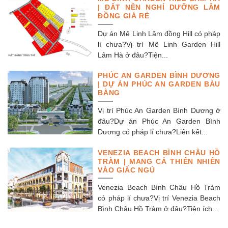
| ĐẤT NỀN NGHỈ DƯỠNG LÂM
ĐỒNG GIÁ RẺ
Dự án Mê Linh Lâm đồng Hill có pháp
lí chưa?Vị trí Mê Linh Garden Hill
Lâm Hà ở đâu?Tiện...
PHÚC AN GARDEN BÌNH DƯƠNG
| DỰ ÁN PHÚC AN GARDEN BÀU
BÀNG
Vị trí Phúc An Garden Bình Dương ở
đâu?Dự án Phúc An Garden Bình
Dương có pháp lí chưa?Liên kết...
VENEZIA BEACH BÌNH CHÂU HỒ
TRÀM | MANG CẢ THIÊN NHIÊN
VÀO GIẤC NGỦ
Venezia Beach Bình Châu Hồ Tràm
có pháp lí chưa?Vị trí Venezia Beach
Bình Châu Hồ Tràm ở đâu?Tiện ích...