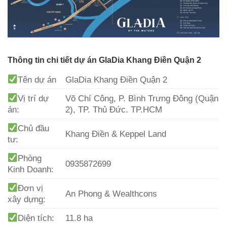
Thông tin chi tiết dự án GlaDia Khang Điền Quận 2
Tên dự án
GlaDia Khang Điền Quận 2
Vị trí dự
Võ Chí Công, P. Bình Trưng Đông (Quận
án:
2), TP. Thủ Đức. TP.HCM
Chủ đầu
Khang Điền & Keppel Land
tư:
Phòng
0935872699
Kinh Doanh:
Đơn vị
An Phong & Wealthcons
xây dựng:
Diện tích:
11.8 ha