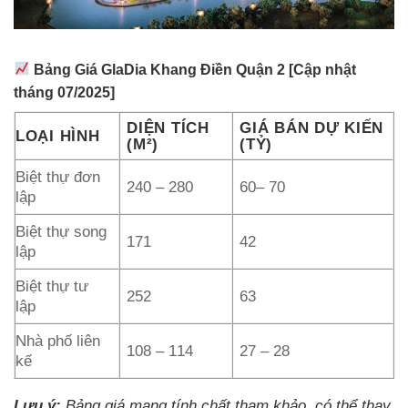
Bảng Giá GlaDia Khang Điền Quận 2 [Cập nhật
tháng 07/2025]
DIỆN TÍCH
GIÁ BÁN DỰ KIẾN
LOẠI HÌNH
(M²)
(TỶ)
Biệt thự đơn
240 – 280
60– 70
lập
Biệt thự song
171
42
lập
Biệt thự tư
252
63
lập
Nhà phố liên
108 – 114
27 – 28
kế
Lưu ý:
Bảng giá mang tính chất tham khảo, có thể thay