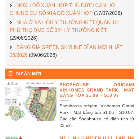
NOXH ĐỖ XUÂN HỢP THỦ ĐỨC: CĂN HỘ
CHUNG CƯ SỐ 91A ĐỖ XUÂN HỢP
(17/07/2026)
NHÀ Ở XÃ HỘI LÝ THƯỜNG KIỆT QUẬN 10:
PHÚ THỌ DMC SỐ 324 LÝ THƯỜNG KIỆT
(29/06/2026)
BẢNG GIÁ GREEN SKYLINE DĨ AN MỚI NHẤT
06/2026
(09/06/2026)
DỰ ÁN MỚI
SHOPHOUSE ORIGAMI
VINHOMES GRAND PARK | MẶT
BẰNG TÒA S1.06 – S10.07
Shophouse origami Vinhomes Grand
Park | Mặt bằng tòa S1.06 - S10.07.
Các căn Shophouse có diện tích từ
23m2...
MÊ LINH GARDEN HILL LÂM HÀ