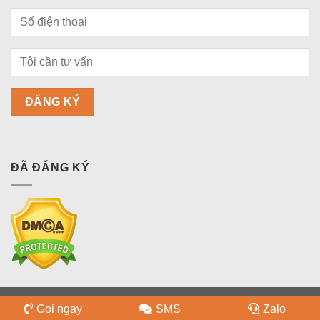
ĐÃ ĐĂNG KÝ
Copyright 2026 ©
bdsquan9.vn
Gọi ngay
SMS
Zalo