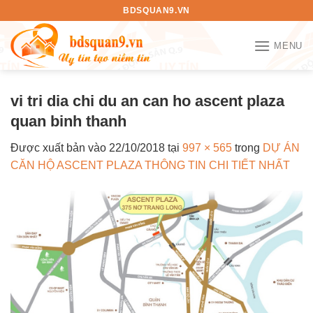
Bỏ
BDSQUAN9.VN
qua
nội
MENU
dung
vi tri dia chi du an can ho ascent plaza
quan binh thanh
Được xuất bản vào
22/10/2018
tại
997 × 565
trong
DỰ ÁN
CĂN HỘ ASCENT PLAZA THÔNG TIN CHI TIẾT NHẤT