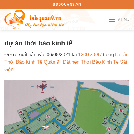
Bỏ
BDSQUAN9.VN
qua
nội
MENU
dung
dự án thời báo kinh tế
Được xuất bản vào
06/08/2021
tại
1200 × 897
trong
Dự án
Thời Báo Kinh Tế Quận 9 | Đất nền Thời Báo Kinh Tế Sài
Gòn