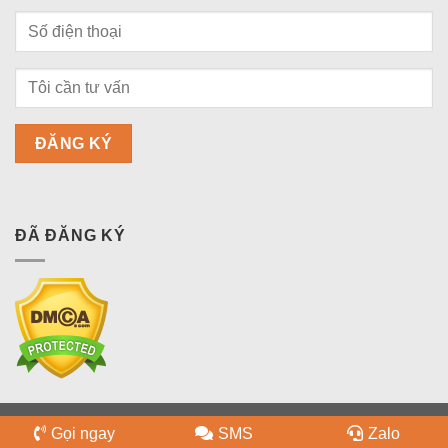
ĐÃ ĐĂNG KÝ
Copyright 2026 ©
bdsquan9.vn
Gọi ngay
SMS
Zalo