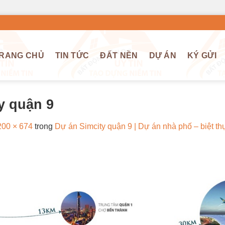
RANG CHỦ
TIN TỨC
ĐẤT NỀN
DỰ ÁN
KÝ GỬI
ty quận 9
200 × 674
trong
Dự án Simcity quận 9 | Dự án nhà phố – biệt th