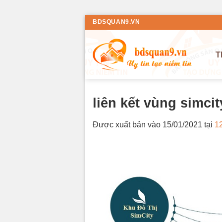
Bỏ
BDSQUAN9.VN
qua
nội
T
dung
liên kết vùng simci
Được xuất bản vào
15/01/2021
tại
1