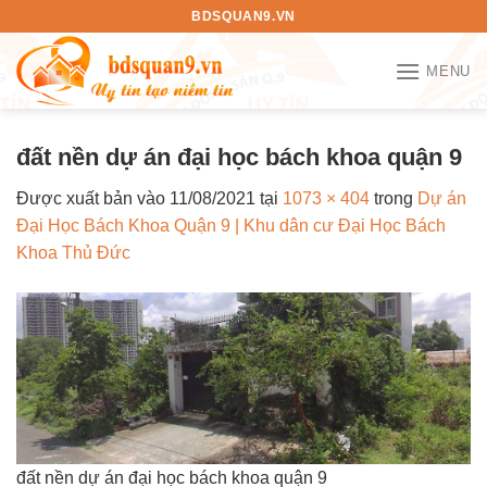
Bỏ
BDSQUAN9.VN
qua
nội
MENU
dung
đất nền dự án đại học bách khoa quận 9
Được xuất bản vào
11/08/2021
tại
1073 × 404
trong
Dự án
Đại Học Bách Khoa Quận 9 | Khu dân cư Đại Học Bách
Khoa Thủ Đức
đất nền dự án đại học bách khoa quận 9