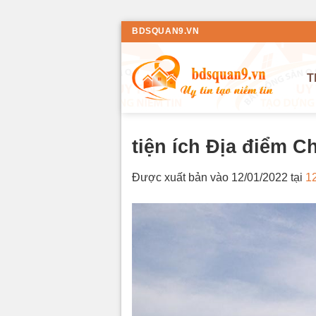
Bỏ
BDSQUAN9.VN
qua
nội
T
dung
tiện ích Địa điểm C
Được xuất bản vào
12/01/2022
tại
1