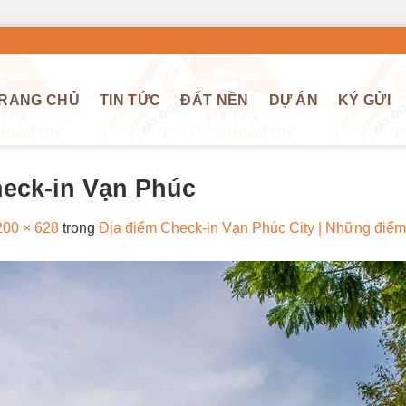
RANG CHỦ
TIN TỨC
ĐẤT NỀN
DỰ ÁN
KÝ GỬI
heck-in Vạn Phúc
200 × 628
trong
Địa điểm Check-in Vạn Phúc City | Những điểm