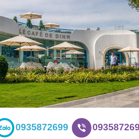
0935872699
09358726