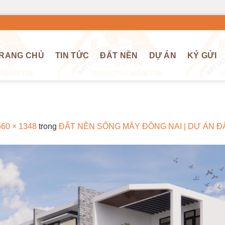
RANG CHỦ
TIN TỨC
ĐẤT NỀN
DỰ ÁN
KÝ GỬI
560 × 1348
trong
ĐẤT NỀN SÔNG MÂY ĐỒNG NAI | DỰ ÁN Đ