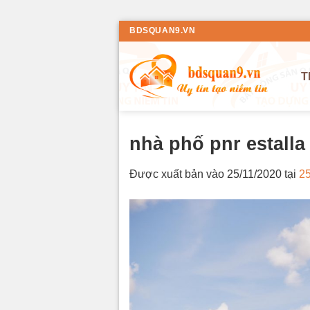
Bỏ
BDSQUAN9.VN
qua
nội
T
dung
nhà phố pnr estalla
Được xuất bản vào
25/11/2020
tại
2