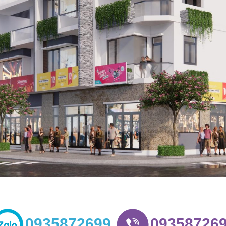
0935872699
09358726