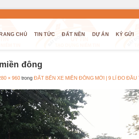
RANG CHỦ
TIN TỨC
ĐẤT NỀN
DỰ ÁN
KÝ GỬI
 miền đông
280 × 960
trong
ĐẤT BẾN XE MIỀN ĐÔNG MỚI | 9 LÍ ĐO ĐẦU