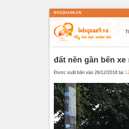
Bỏ
BDSQUAN9.VN
qua
nội
T
dung
đất nền gần bến xe
Được xuất bản vào
26/12/2018
tại
1