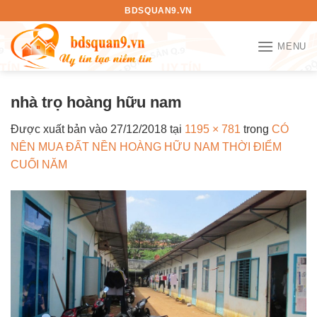
Bỏ
BDSQUAN9.VN
qua
nội
MENU
dung
nhà trọ hoàng hữu nam
Được xuất bản vào
27/12/2018
tại
1195 × 781
trong
CÓ
NÊN MUA ĐẤT NỀN HOÀNG HỮU NAM THỜI ĐIỂM
CUỐI NĂM