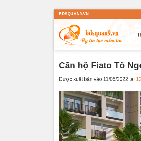
Bỏ
BDSQUAN9.VN
qua
nội
T
dung
Căn hộ Fiato Tô Ng
Được xuất bản vào
11/05/2022
tại
12