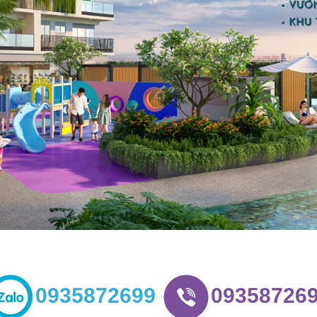
0935872699
09358726