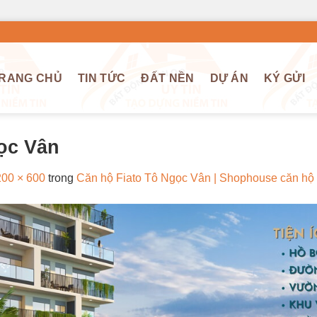
RANG CHỦ
TIN TỨC
ĐẤT NỀN
DỰ ÁN
KÝ GỬI
ọc Vân
00 × 600
trong
Căn hộ Fiato Tô Ngọc Vân | Shophouse căn hộ