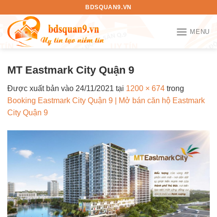
Bỏ
BDSQUAN9.VN
qua
nội
MENU
dung
MT Eastmark City Quận 9
Được xuất bản vào
24/11/2021
tại
1200 × 674
trong
Booking Eastmark City Quận 9 | Mở bán căn hộ Eastmark
City Quận 9