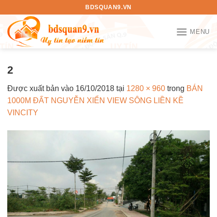
Bỏ
BDSQUAN9.VN
qua
nội
MENU
dung
2
Được xuất bản vào
16/10/2018
tại
1280 × 960
trong
BÁN
1000M ĐẤT NGUYỄN XIỂN VIEW SÔNG LIỀN KỀ
VINCITY