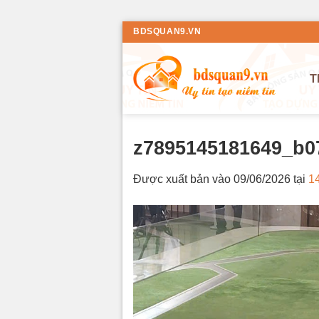
Bỏ
BDSQUAN9.VN
qua
nội
T
dung
z7895145181649_b0
Được xuất bản vào
09/06/2026
tại
1