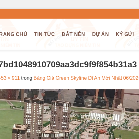
RANG CHỦ
TIN TỨC
ĐẤT NỀN
DỰ ÁN
KÝ GỬI
7bd1048910709aa3dc9f9f854b31a3
453 × 911
trong
Bảng Giá Green Skyline Dĩ An Mới Nhất 06/202